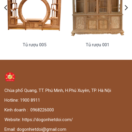
Tủ rượu 005
Tủ rượu 001
Chùa phổ Quang, TT. Phú Minh, H.Phú Xuyên, TP. Hà Nội
Hotline:
1900 8911
Kinh doanh :
0
968226000
Website:
https://dogonhietdoi.com/
Email:
dogonhietdoi@gmail.com