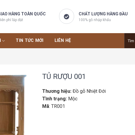
IAO HÀNG TOÀN QUỐC
CHẤT LƯỢNG HÀNG ĐẦU
iễn phí lắp đặt
100% gỗ nhập khẩu
Tìm
M
TIN TỨC MỚI
LIÊN HỆ
kiếm:
TỦ RƯỢU 001
Thương hiệu:
Đồ gỗ Nhiệt Đới
Tình trạng:
Mộc
Mã
: TR001