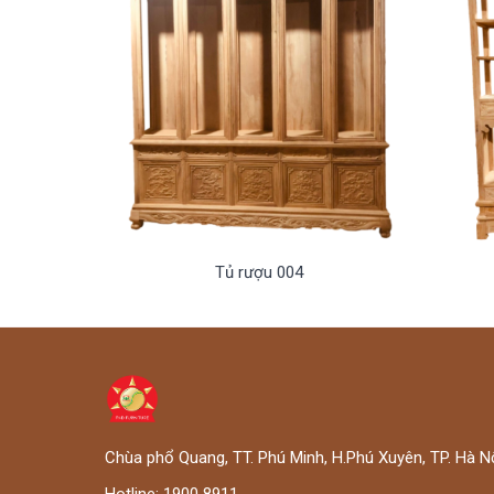
Tủ rượu 004
Chùa phổ Quang, TT. Phú Minh, H.Phú Xuyên, TP. Hà N
Hotline:
1900 8911