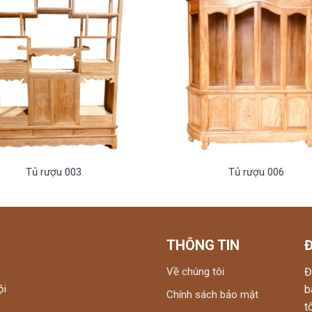
Tủ rượu 003
Tủ rượu 006
THÔNG TIN
Về chúng tôi
Đ
ội
b
Chính sách bảo mật
t