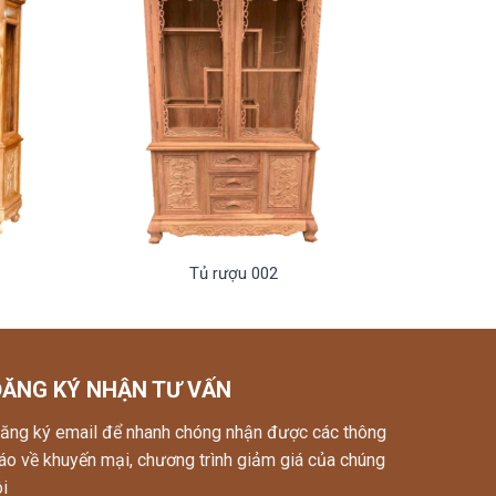
Tủ rượu 002
ĐĂNG KÝ NHẬN TƯ VẤN
ăng ký email để nhanh chóng nhận được các thông
áo về khuyến mại, chương trình giảm giá của chúng
ôi