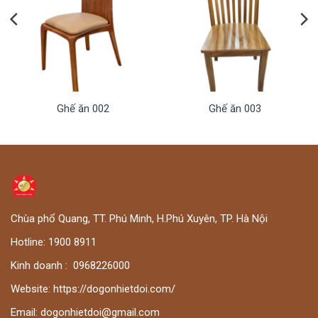
Ghế ăn 002
Ghế ăn 003
Chùa phổ Quang, TT. Phú Minh, H.Phú Xuyên, TP. Hà Nội
Hotline:
1900 8911
Kinh doanh :
0
968226000
Website:
https://dogonhietdoi.com/
Email:
dogonhietdoi@gmail.com