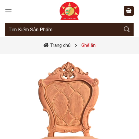
Bỏ
qua
nội
dung
Tìm
kiếm:
Trang chủ
Ghế ăn