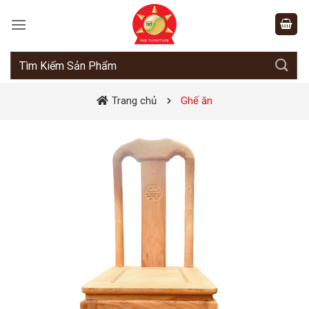
Bỏ
qua
nội
dung
Tìm
kiếm:
Trang chủ
Ghế ăn