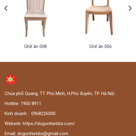
Ghế ăn 008
Ghế ăn 006
Chùa phổ Quang, TT. Phú Minh, H.Phú Xuyên, TP. Hà Nội
Hotline:
1900 8911
Kinh doanh :
0
968226000
Website:
https://dogonhietdoi.com/
Email:
dogonhietdoi@gmail.com