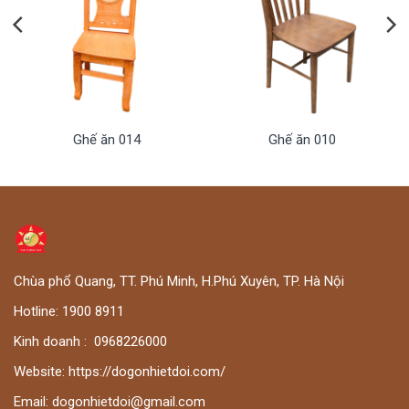
Ghế ăn 014
Ghế ăn 010
Chùa phổ Quang, TT. Phú Minh, H.Phú Xuyên, TP. Hà Nội
Hotline:
1900 8911
Kinh doanh :
0
968226000
Website:
https://dogonhietdoi.com/
Email:
dogonhietdoi@gmail.com