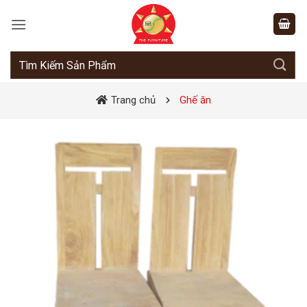
Bỏ
qua
nội
dung
Tìm
kiếm:
Trang chủ
Ghế ăn