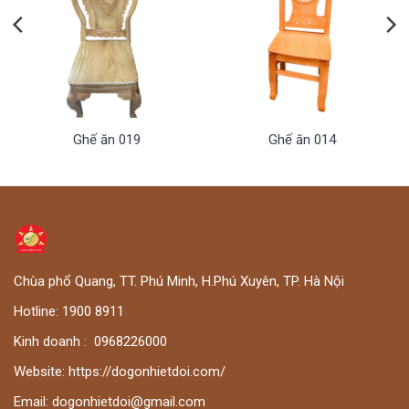
Ghế ăn 019
Ghế ăn 014
Chùa phổ Quang, TT. Phú Minh, H.Phú Xuyên, TP. Hà Nội
Hotline:
1900 8911
Kinh doanh :
0
968226000
Website:
https://dogonhietdoi.com/
Email:
dogonhietdoi@gmail.com