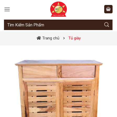
Bỏ
qua
nội
dung
Tìm
kiếm:
Trang chủ
Tủ giày