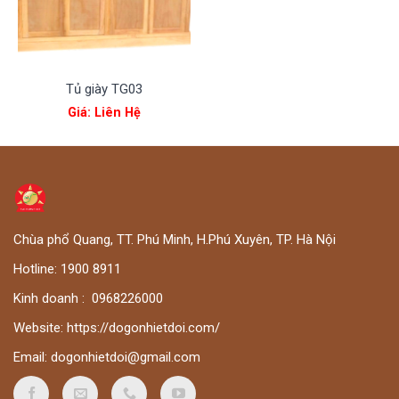
Tủ giày TG03
Giá: Liên Hệ
Chùa phổ Quang, TT. Phú Minh, H.Phú Xuyên, TP. Hà Nội
Hotline:
1900 8911
Kinh doanh :
0
968226000
Website:
https://dogonhietdoi.com/
Email:
dogonhietdoi@gmail.com