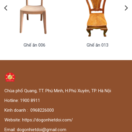
Ghế ăn 006
Ghế ăn 013
Chùa phổ Quang, TT. Phú Minh, H.Phú Xuyên, TP. Hà Nội
Hotline:
1900 8911
Kinh doanh :
0
968226000
Website:
https://dogonhietdoi.com/
Email:
dogonhietdoi@gmail.com