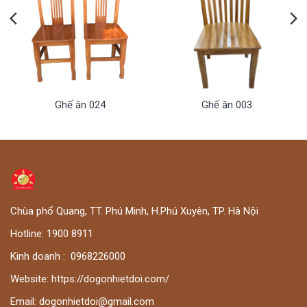
Ghế ăn 024
Ghế ăn 003
Chùa phổ Quang, TT. Phú Minh, H.Phú Xuyên, TP. Hà Nội
Hotline:
1900 8911
Kinh doanh :
0
968226000
Website:
https://dogonhietdoi.com/
Email:
dogonhietdoi@gmail.com