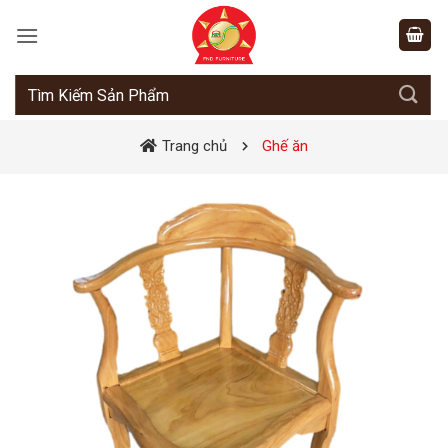
Bỏ
qua
nội
dung
Tìm
kiếm:
Trang chủ
Ghế ăn