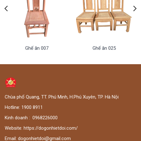
Ghế ăn 007
Ghế ăn 025
Chùa phổ Quang, TT. Phú Minh, H.Phú Xuyên, TP. Hà Nội
Hotline:
1900 8911
Kinh doanh :
0
968226000
Website:
https://dogonhietdoi.com/
Email:
dogonhietdoi@gmail.com